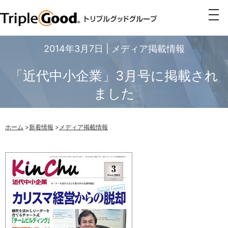
togg
navi
2014年3月7日 | メディア掲載情報
「近代中小企業」3月号に掲載され
ました
ホーム
>
新着情報
>
メディア掲載情報