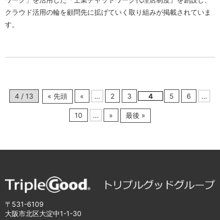
クラウド活用の輪を顧問先に拡げていく取り組みが掲載されていま
す。
4 / 13
« 先頭
«
...
2
3
4
5
6
...
10
...
»
最後 »
〒531-6109
大阪市北区大淀中1-1-30