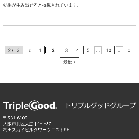
効果が生み出せると掲載されています。
2 / 13
«
1
2
3
4
5
...
10
...
»
最後 »
〒531-6109
大阪市北区大淀中1-1-30
梅田スカイビルタワーウエスト9F